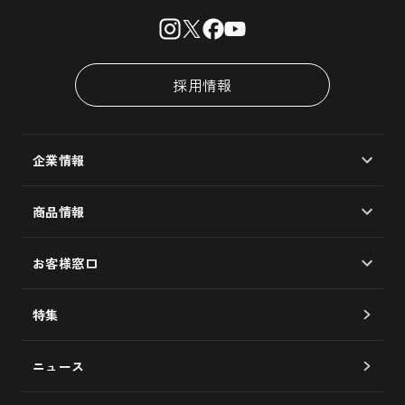
採用情報
企業情報
会社概要
商品情報
大島椿製油所
マルチオイル/椿油100％
企業理念
お客様窓口
ヘアケア
社長メッセージ
よくあるご質問
スキンケア
特集
歴史
お問い合わせフォーム
食用油
品質への取り組み
ニュース
サービス券について
未来への取り組み
椿図書館について