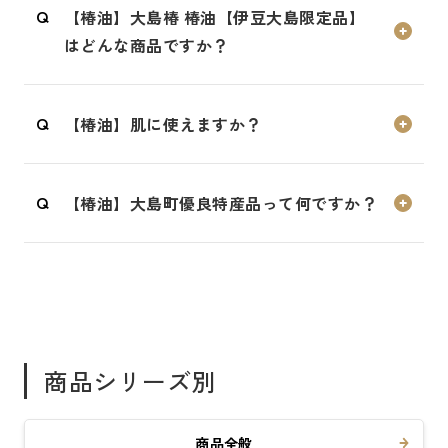
【椿油】大島椿 椿油【伊豆大島限定品】
お買い求めいただけます。
はどんな商品ですか？
詳しくは大島椿製油所にお問い合わせくださ
い。
伊豆大島産ツバキ油100％の商品です。高度に
【大島椿製油所】
【椿油】肌に使えますか？
精製し、ベタつきのないさらりとした使い心
電話番号：
04992-2-2511
地です。髪・肌・頭皮にお使いいただけま
定休日：火・水
ヘアケア、スキンケアにご使用いただけま
す。
営業時間：9:00～17:00
【椿油】大島町優良特産品って何ですか？
す。
中味の天然ツバキ油100%の植物性オイルは、
伊豆大島産の椿油のみを使用し、大島町か
皮脂にも含まれる成分を多く含むため髪や肌
ら“大島町優良特産品”として推奨されている
に自然になじみます。
商品です。
商品シリーズ別
商品全般