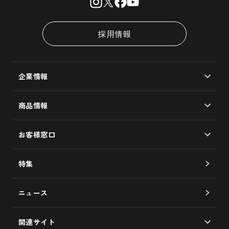
採用情報
企業情報
会社概要
商品情報
大島椿製油所
マルチオイル/椿油100％
企業理念
お客様窓口
ヘアケア
社長メッセージ
よくあるご質問
スキンケア
特集
歴史
お問い合わせフォーム
食用油
品質への取り組み
ニュース
サービス券について
未来への取り組み
椿図書館について
関連サイト