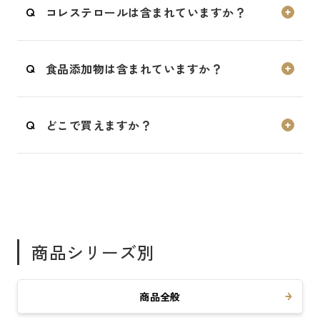
コレステロールは含まれていますか？
常温暗所に保管し、お早目にお召し上がりく
ださい。
コレステロールは含まれません。
食品添加物は含まれていますか？
添加物は一切加えておりません。
どこで買えますか？
大島椿公式通信販売限定でお買い求めいただ
けます。
受注生産品のため、ご注文後に生産・発送い
たします。
詳しくはこちらから
商品シリーズ別
https://www.oshimatsubaki.com/product/de
tail/00720
商品全般