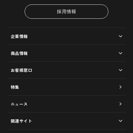
採用情報
企業情報
会社概要
商品情報
大島椿製油所
マルチオイル/椿油100％
企業理念
お客様窓口
ヘアケア
社長メッセージ
よくあるご質問
スキンケア
特集
歴史
お問い合わせフォーム
食用油
品質への取り組み
ニュース
サービス券について
未来への取り組み
椿図書館について
関連サイト