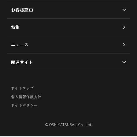
マルチオイル/椿油100％
企業理念
お客様窓口
ヘアケア
社長メッセージ
よくあるご質問
スキンケア
特集
歴史
お問い合わせフォーム
食用油
品質への取り組み
ニュース
サービス券について
未来への取り組み
椿図書館について
関連サイト
伊豆大島 つばき座
サイトマップ
大島椿ヘアケアシリーズ
個人情報保護方針
サイトポリシー
アトピコ ブランドサイト
© OSHIMATSUBAKI Co., Ltd.
大島椿ファンプログラム