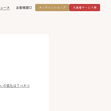
ュース
お客様窓口
オンラインショップ
大島椿サービス券
匂いの変化は？ベタつ