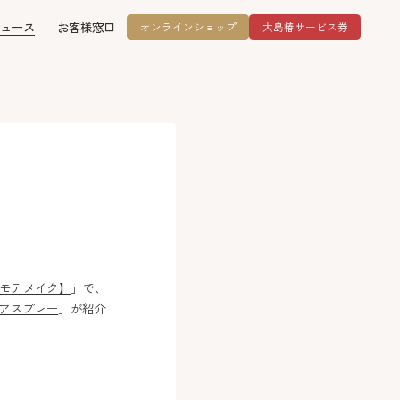
ュース
お客様窓口
オンラインショップ
大島椿サービス券
【モテメイク】
」で、
ヘアスプレー
」が紹介