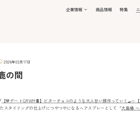
企業情報
商品情報
特集
ニ
2026年02月17日
e 鹿の間
「
【🤎デートGRWM🍫】ビターチョコのような大人甘い顔作っていく🍳✨
たスタイリングの仕上げにつやつやになるヘアスプレーとして「
大島椿 