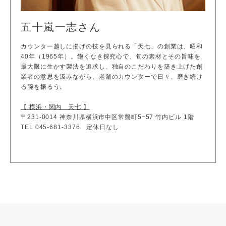
五十嵐一志さん
カウンター越しに揚げの技を見られる「天七」の創業は、昭和
40年（1965年）。飽くなき探究心で、旬の素材とその旨味を
最大限に生かす製法を追求し、独自のこだわりを築き上げた創
業者の意思を汲みながら、老舗のカウンターで日々、磨き続け
る腕を振るう。
【 横浜・関内 天七 】
〒231-0014 神奈川県横浜市中区常盤町5−57 竹内ビル 1階
TEL 045-681-3376 定休日なし