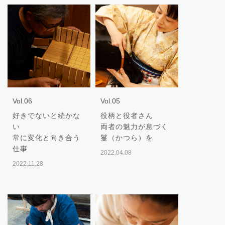
Vol.06
Vol.05
好きでないと続かな
役柄と役者さん
い
両者の魅力が息づく
常に変化と向き合う
鬘（かつら）を
仕事
2022.04.08
2022.11.28