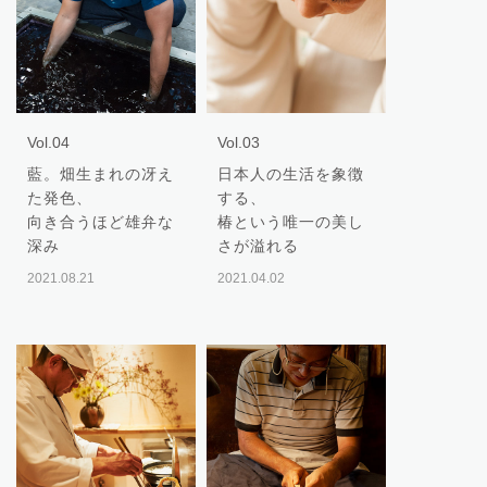
Vol.04
Vol.03
藍。畑生まれの冴え
日本人の生活を象徴
た発色、
する、
向き合うほど雄弁な
椿という唯一の美し
深み
さが溢れる
2021.08.21
2021.04.02