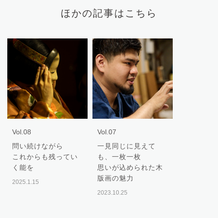
ほかの記事はこちら
Vol.08
Vol.07
問い続けながら
一見同じに見えて
これからも残ってい
も、一枚一枚
く能を
思いが込められた木
版画の魅力
2025.1.15
2023.10.25