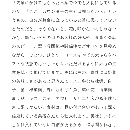
「先輩にかけてもらった言葉で今でも大切にしている
のが、『ここ（カウンターの中）は舞台だから』とい
うもの。自分が舞台に立っていると常に思っていない
とだめだと。そうでないと、花は咲かないんじゃない
かな。舞台からその日のお客様の好みや、食事や会話
のスピード、漂う雰囲気や関係性などすべてを見極め
ながら、ひとつ、ひとつ、コースすべての天ぷらをベ
ストな状態でお召し上がりいただけるように細心の注
意を払って揚げています。魚には魚の、野菜には野菜
の美味しさがあると思うんですよ。冬なら牡蠣、白
子、蟹、根菜類。春になれば白魚、菜の花、山菜類。
夏は鮎、キス、穴子、アワビ、サザエと広がる美味し
さに限りがない。食材は、長い付き合いがあって深く
信頼している業者さんから仕入れます。美味しいもの
しか仕入れていない自信があるから、僕は聞かれなけ